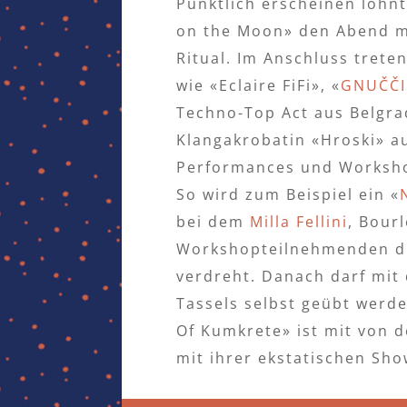
Pünktlich erscheinen lohnt
on the Moon» den Abend m
Ritual. Im Anschluss tret
wie «Eclaire FiFi», «
GNUČČ
Techno-Top Act aus Belgra
Klangakrobatin «Hroski» au
Performances und Worksh
So wird zum Beispiel ein «
bei dem
Milla Fellini
, Bour
Workshopteilnehmenden di
verdreht. Danach darf mit 
Tassels selbst geübt werd
Of Kumkrete» ist mit von 
mit ihrer ekstatischen Sho