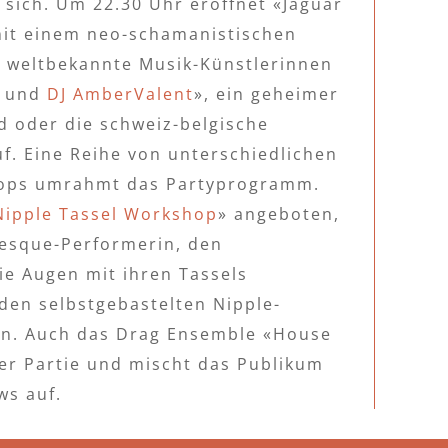
 sich. Um 22.30 Uhr eröffnet «Jaguar
it einem neo-schamanistischen
en weltbekannte Musik-Künstlerinnen
I
und
DJ AmberValent
», ein geheimer
d oder die schweiz-belgische
f. Eine Reihe von unterschiedlichen
ops umrahmt das Partyprogramm.
Nipple Tassel Workshop
» angeboten,
lesque-Performerin, den
e Augen mit ihren Tassels
den selbstgebastelten Nipple-
en. Auch das Drag Ensemble «House
der Partie und mischt das Publikum
ws auf.