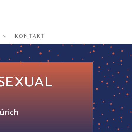
N
KONTAKT
 SEXUAL
̈rich