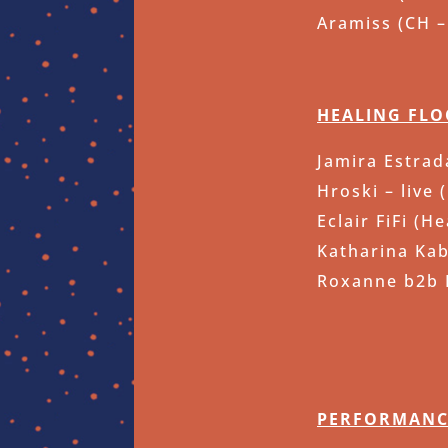
Aramiss (CH –
HEALING FL
Jamira Estrad
Hroski – live
Eclair FiFi (H
Katharina Kabe
Roxanne b2b P
PERFORMANC