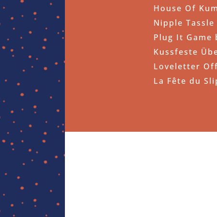
House Of Kumk
Nipple Tassle
Plug It Game 
Kussfeste Übe
Loveletter Of
La Fête du Sl