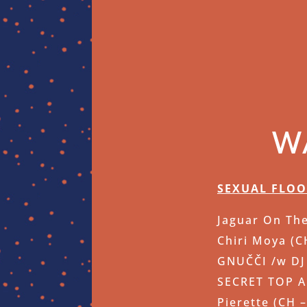
W
SEXUAL FLO
Jaguar On Th
Chiri Moya (C
GNUČČI /w DJ 
SECRET TOP A
Pierette (CH 